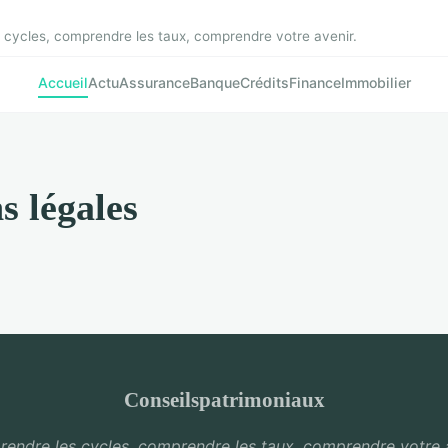
cycles, comprendre les taux, comprendre votre avenir.
Accueil
Actu
Assurance
Banque
Crédits
Finance
Immobilier
s légales
Conseilspatrimoniaux
endre les cycles, comprendre les taux, comprendre votre a