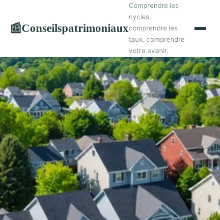
Comprendre les
cycles,
Conseilspatrimoniaux
📰
comprendre les
taux, comprendre
votre avenir.