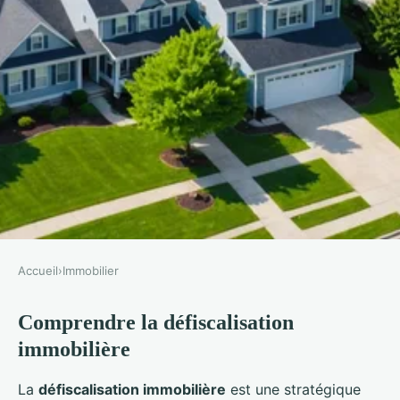
Accueil
›
Immobilier
IMMOBILIER
Comprendre la défiscalisation
Diversifier son portefeuille avec
immobilière
la défiscalisation immobilière
La
défiscalisation immobilière
est une stratégique
Noé
•
25 novembre 2024
•
5 min de lecture