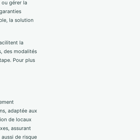
 ou gérer la
 garanties
le, la solution
cilitent la
, des modalités
tape. Pour plus
sement
ans, adaptée aux
tion de locaux
ixes, assurant
s aussi de risque