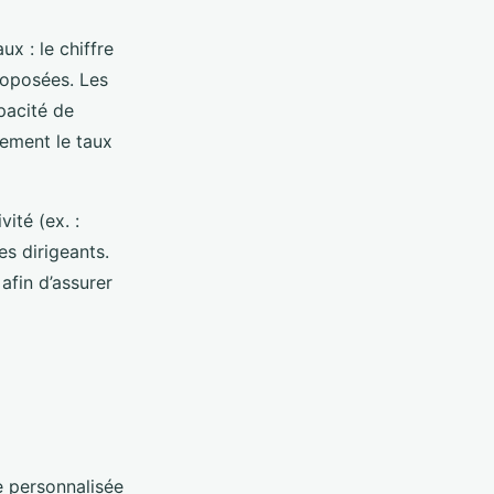
x : le chiffre
proposées. Les
pacité de
tement le taux
vité (ex. :
es dirigeants.
afin d’assurer
e personnalisée