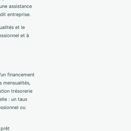
une assistance
dit entreprise.
alités et le
essionnel et à
d’un financement
es mensualités,
stion trésorerie
lle : un taux
essionnel ou
 prêt