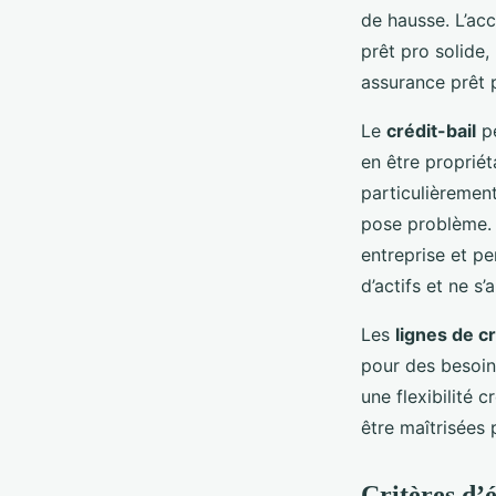
de hausse. L’ac
prêt pro solide,
assurance prêt 
Le
crédit-bail
pe
en être proprié
particulièremen
pose problème. L
entreprise et pe
d’actifs et ne s’
Les
lignes de cr
pour des besoin
une flexibilité 
être maîtrisées 
Critères d’é