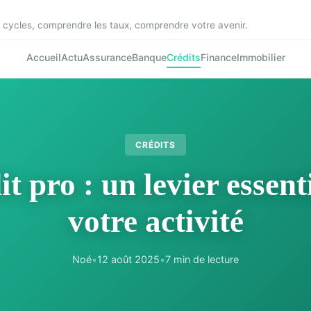
cycles, comprendre les taux, comprendre votre avenir.
Accueil
Actu
Assurance
Banque
Crédits
Finance
Immobilier
CRÉDITS
it pro : un levier essent
votre activité
Noé
•
12 août 2025
•
7 min de lecture