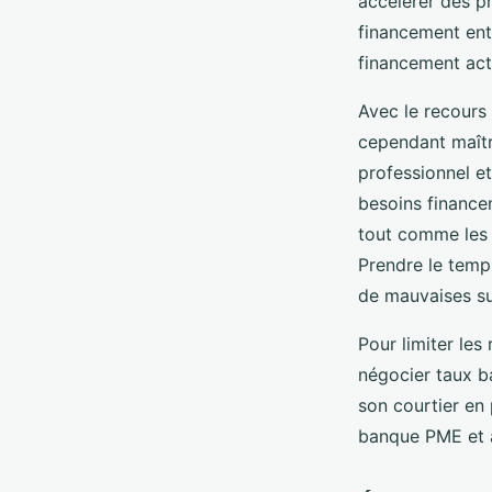
accélérer des pr
financement ent
financement act
Avec le recours
cependant maîtri
professionnel e
besoins financem
tout comme les 
Prendre le temps
de mauvaises su
Pour limiter les
négocier taux ba
son courtier en 
banque PME et à