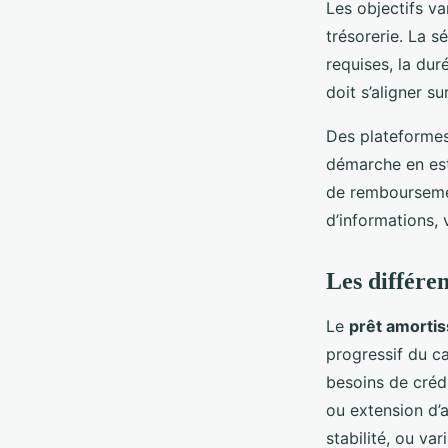
Les objectifs va
trésorerie. La s
requises, la dur
doit s’aligner su
Des plateformes 
démarche en est
de remboursemen
d’informations, 
Les différe
Le
prêt amortis
progressif du ca
besoins de crédi
ou extension d’a
stabilité, ou va