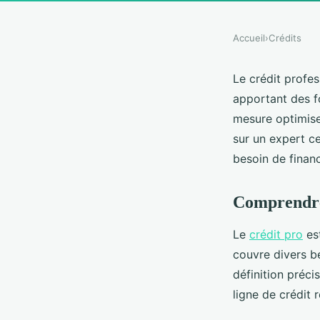
Accueil
›
Crédits
Le crédit profes
apportant des f
mesure optimise
sur un expert ce
besoin de finan
Comprendre l
Le
crédit pro
est
couvre divers be
définition précis
ligne de crédit 