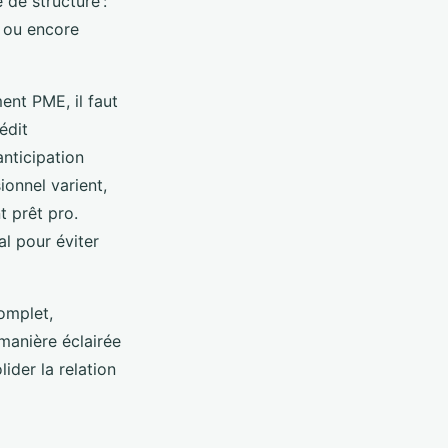
 de structure :
l ou encore
ent PME, il faut
édit
nticipation
ionnel varient,
t prêt pro.
al pour éviter
complet,
manière éclairée
ider la relation